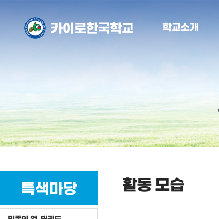
학교소개
활동 모습
특색마당
민족의 얼, 태권도