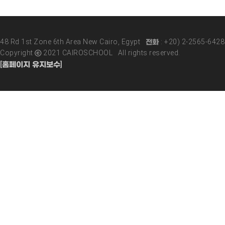
48 Rd 1st Zone 6th Area New Cairo, Egypt 전화 : +20) 2-2565-642
Copyright ⓒ 2021 CAIROSCHOOL All rights reserved.
[홈페이지 유지보수]