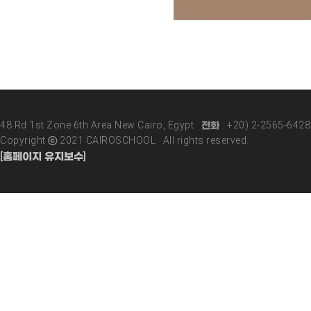
48 Rd 1st Zone 6th Area New Cairo, Egypt 전화 : +20) 2-2565-642
Copyright ⓒ 2021 CAIROSCHOOL All rights reserved.
[홈페이지 유지보수]