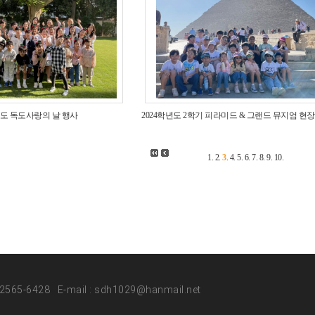
년도 독도사랑의 날 행사
2024학년도 2학기 피라미드 & 그랜드 뮤지엄 
1
.
2
.
3
.
4
.
5
.
6
.
7
.
8
.
9
.
10
.
2-2565-6428 E-mail : sdh1029@hanmail.net