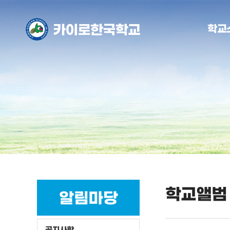
학교
학교앨범
알림마당
공지사항