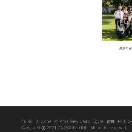
2024학
48 Rd 1st Zone 6th Area New Cairo, Egypt 전화 : +20) 
Copyright ⓒ 2021 CAIROSCHOOL All rights reserved.