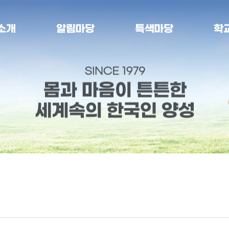
소개
알림마당
특색마당
학