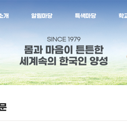
소개
알림마당
특색마당
학
문