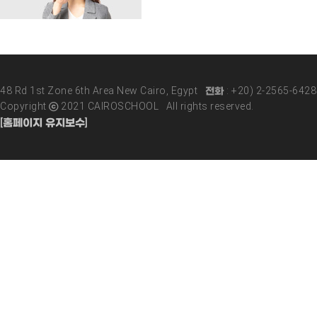
48 Rd 1st Zone 6th Area New Cairo, Egypt 전화 : +20) 2-2565-642
Copyright ⓒ 2021 CAIROSCHOOL All rights reserved.
[홈페이지 유지보수]