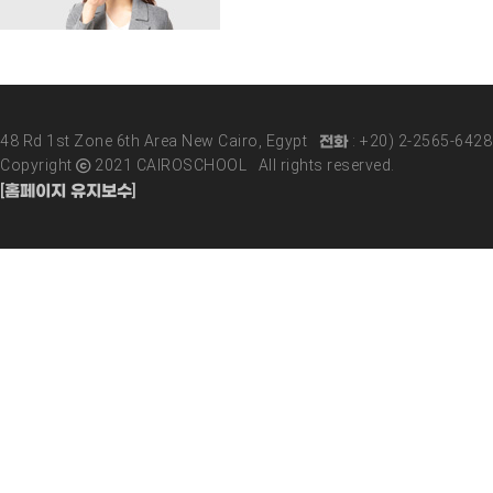
48 Rd 1st Zone 6th Area New Cairo, Egypt 전화 : +20) 2-2565-642
Copyright ⓒ 2021 CAIROSCHOOL All rights reserved.
[홈페이지 유지보수]